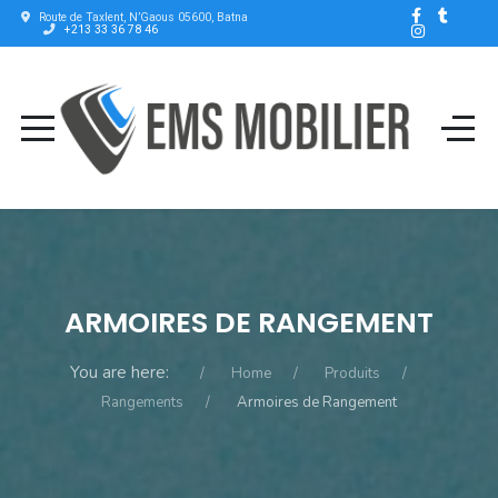
Route de Taxlent, N’Gaous 05600, Batna
+213 33 36 78 46
ARMOIRES DE RANGEMENT
You are here:
Home
Produits
Rangements
Armoires de Rangement